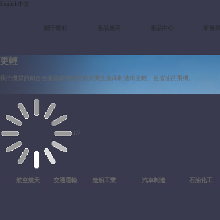
English
中文
關于匯程
產品應用
產品中心
研發
更輕
我們優質的鋁合金產品能使航空航天業生產商制造出更輕、更省油的飛機。
1
/
7
航空航天
交通運輸
造船工業
汽車制造
石油化工