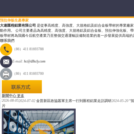
預拉伸板生產專家
大連匯程鋁業有限公司
是從事高精度、高強度、大規格鋁及鋁合金板帶材的專業廠家
動作用。 公司主要產品為高精度、高強度、大規格鋁及鋁合金板、預拉伸強化板、
板帶材將為我國今后航空產業乃至整個交通運輸設備制造業的進一步發展提供高端的
聯系我們
（86）411 81693788
E-mail:
hc@dlhcly.com
（86）411 81693700
新聞中心
更多
2026-08-05
2024-07-02
金普新區政協叢軍主席一行到匯程鋁業走訪調研
2024-05-20
“
片