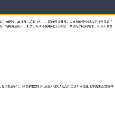
進口的現狀，填補國內該領域空白，同時對提升國內先進制造業整體水平起到重要推
能，能夠滿足航天、航空、航海等尖端科技及國防工業領域的迫切需求。鋁及鋁合金
大會活動
2024-01-30
匯程鋁業順利通過NADCAP認證 加速向國際化水平邁進
企業宣傳