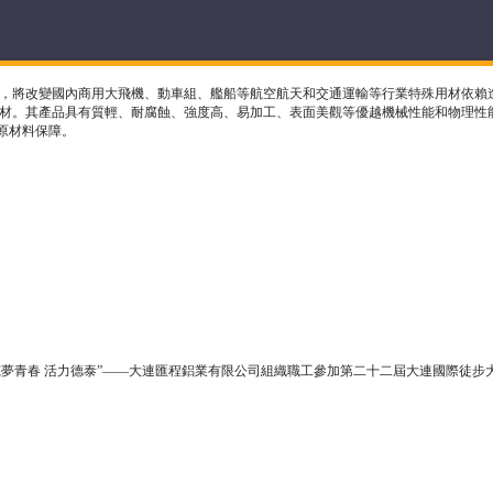
，將改變國內商用大飛機、動車組、艦船等航空航天和交通運輸等行業特殊用材依賴
帶材。其產品具有質輕、耐腐蝕、強度高、易加工、表面美觀等優越機械性能和物理性
原材料保障。
筑夢青春 活力德泰”——大連匯程鋁業有限公司組織職工參加第二十二屆大連國際徒步